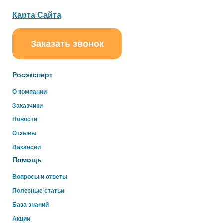
Карта Сайта
Заказать звонок
ChatApp
online
Росэксперт
О компании
Здравствуйте!
Заказчики
Свяжитесь с нами через WhatsApp нажав на кнопку
ниже
Новости
Отзывы
WhatsApp
Вакансии
Помощь
Вопросы и ответы
Полезные статьи
База знаний
Акции