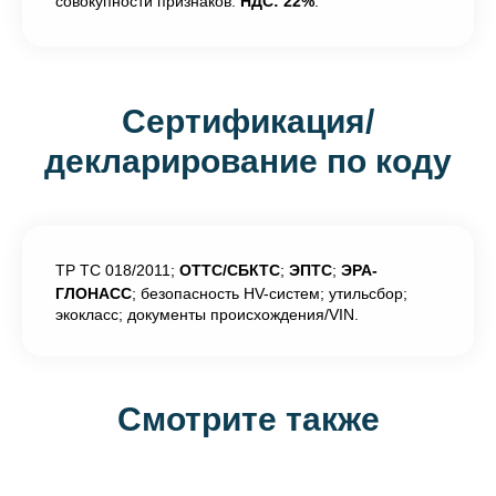
совокупности признаков.
НДС: 22%
.
Сертификация/
декларирование по коду
ТР ТС 018/2011;
ОТТС/СБКТС
;
ЭПТС
;
ЭРА-
ГЛОНАСС
; безопасность HV-систем; утильсбор;
экокласс; документы происхождения/VIN.
Смотрите также