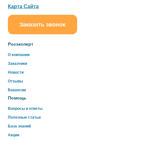
Карта Сайта
Заказать звонок
ChatApp
online
Росэксперт
Здравствуйте!
О компании
Свяжитесь с нами через WhatsApp нажав на кнопку
Заказчики
ниже
Новости
Отзывы
WhatsApp
Вакансии
Помощь
Вопросы и ответы
Полезные статьи
База знаний
Акции