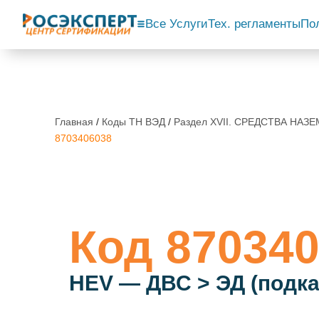
Все Услуги
Тех. регламенты
По
Главная
/
Коды ТН ВЭД
/
Раздел XVII. СРЕДСТВА НА
8703406038
Код 870340
HEV — ДВС > ЭД (подкат