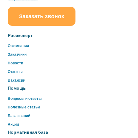
Заказать звонок
ChatApp
online
Росэксперт
Здравствуйте!
О компании
Свяжитесь с нами через WhatsApp нажав на кнопку
Заказчики
ниже
Новости
Отзывы
WhatsApp
Вакансии
Помощь
Вопросы и ответы
Полезные статьи
База знаний
Акции
Нормативная база