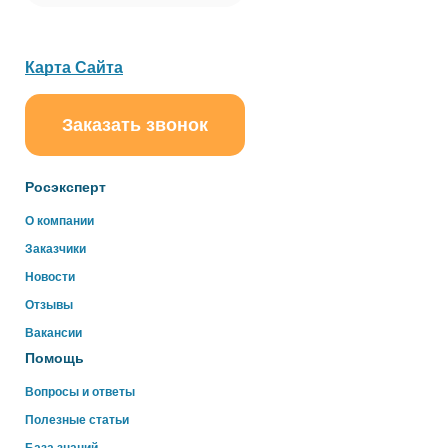
Карта Сайта
Заказать звонок
ChatApp
online
Росэксперт
Здравствуйте!
О компании
Свяжитесь с нами через WhatsApp нажав на кнопку
Заказчики
ниже
Новости
Отзывы
WhatsApp
Вакансии
Помощь
Вопросы и ответы
Полезные статьи
База знаний