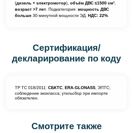
(
дизель + электромотор
),
объём ДВС ≤1500 см³
,
возраст >7 лет
. Подкатегория:
мощность ДВС
больше
30-минутной мощности ЭД.
НДС: 22%
.
Сертификация/
декларирование по коду
ТР ТС 018/2011:
СБКТС
,
ERA-GLONASS
, ЭПТС;
соблюдение экокласса; утильсбор при импорте
обязателен.
Смотрите также