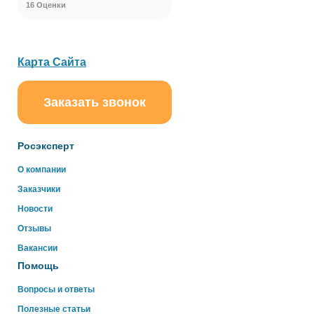
16 Оценки
Карта Сайта
Заказать звонок
ChatApp
online
Росэксперт
Здравствуйте!
О компании
Свяжитесь с нами через WhatsApp нажав на кнопку
Заказчики
ниже
Новости
Отзывы
WhatsApp
Вакансии
Помощь
Вопросы и ответы
Полезные статьи