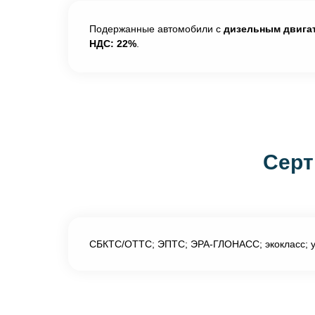
Подержанные автомобили с
дизельным двигат
НДС: 22%
.
Серт
СБКТС/ОТТС; ЭПТС; ЭРА-ГЛОНАСС; экокласс; ут