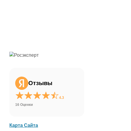
ChatApp
online
Здравствуйте!
Свяжитесь с нами через WhatsApp нажав
на кнопку ниже
Отзывы
WhatsApp
4.3
16 Оценки
Карта Сайта