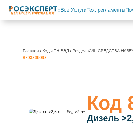
Все Услуги
Тех. регламенты
По
Главная
/
Коды ТН ВЭД
/
Раздел XVII. СРЕДСТВА НА
8703339093
Код 
Дизель >2,