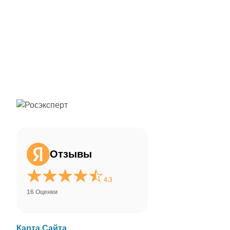
ChatApp
online
Здравствуйте!
Свяжитесь с нами через WhatsApp нажав
на кнопку ниже
Отзывы
WhatsApp
4.3
16 Оценки
Карта Сайта