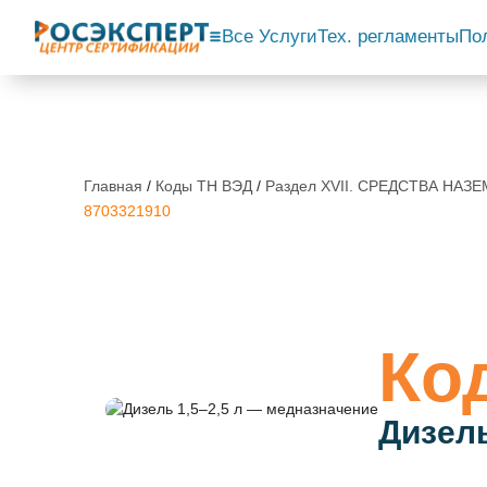
Все Услуги
Тех. регламенты
По
Главная
/
Коды ТН ВЭД
/
Раздел XVII. СРЕДСТВА НА
8703321910
Ко
Дизель