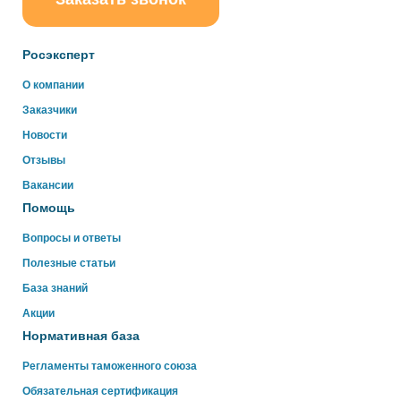
ChatApp
online
Росэксперт
Здравствуйте!
О компании
Свяжитесь с нами через WhatsApp нажав на кнопку
Заказчики
ниже
Новости
Отзывы
WhatsApp
Вакансии
Помощь
Вопросы и ответы
Полезные статьи
База знаний
Акции
Нормативная база
Регламенты таможенного союза
Обязательная сертификация