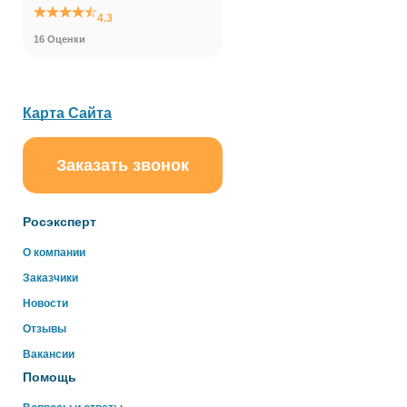
4.3
16 Оценки
Карта Сайта
Заказать звонок
ChatApp
online
Росэксперт
Здравствуйте!
О компании
Свяжитесь с нами через WhatsApp нажав на кнопку
Заказчики
ниже
Новости
Отзывы
WhatsApp
Вакансии
Помощь