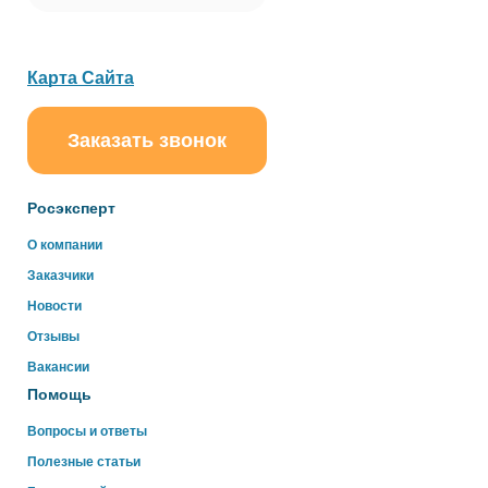
Карта Сайта
Заказать звонок
ChatApp
online
Росэксперт
Здравствуйте!
О компании
Свяжитесь с нами через WhatsApp нажав на кнопку
Заказчики
ниже
Новости
Отзывы
WhatsApp
Вакансии
Помощь
Вопросы и ответы
Полезные статьи