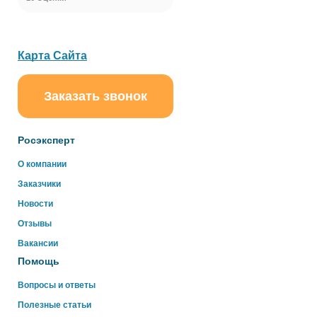
Карта Сайта
Заказать звонок
ChatApp
online
Росэксперт
Здравствуйте!
О компании
Свяжитесь с нами через WhatsApp нажав на кнопку
Заказчики
ниже
Новости
Отзывы
WhatsApp
Вакансии
Помощь
Вопросы и ответы
Полезные статьи