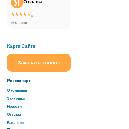
Отзывы
4.3
16 Оценки
Карта Сайта
Заказать звонок
ChatApp
online
Росэксперт
Здравствуйте!
О компании
Свяжитесь с нами через WhatsApp нажав на кнопку
Заказчики
ниже
Новости
Отзывы
WhatsApp
Вакансии