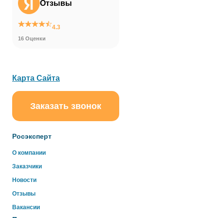
Отзывы
4.3
16 Оценки
Карта Сайта
Заказать звонок
ChatApp
online
Росэксперт
Здравствуйте!
О компании
Свяжитесь с нами через WhatsApp нажав на кнопку
Заказчики
ниже
Новости
Отзывы
WhatsApp
Вакансии