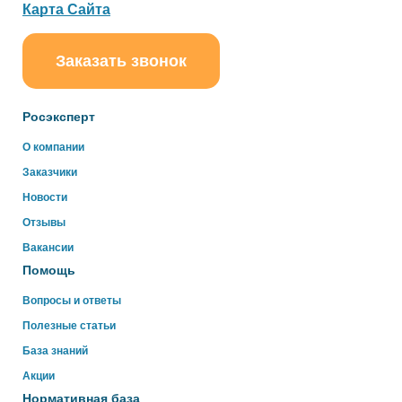
Карта Сайта
Заказать звонок
ChatApp
online
Росэксперт
Здравствуйте!
О компании
Свяжитесь с нами через WhatsApp нажав на кнопку
Заказчики
ниже
Новости
Отзывы
WhatsApp
Вакансии
Помощь
Вопросы и ответы
Полезные статьи
База знаний
Акции
Нормативная база