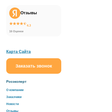
Отзывы
4.3
16 Оценки
Карта Сайта
Заказать звонок
ChatApp
online
Росэксперт
Здравствуйте!
О компании
Свяжитесь с нами через WhatsApp нажав на кнопку
Заказчики
ниже
Новости
Отзывы