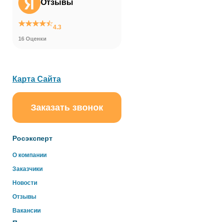
Отзывы
4.3
16 Оценки
Карта Сайта
Заказать звонок
ChatApp
online
Росэксперт
Здравствуйте!
О компании
Свяжитесь с нами через WhatsApp нажав на кнопку
Заказчики
ниже
Новости
Отзывы
WhatsApp
Вакансии