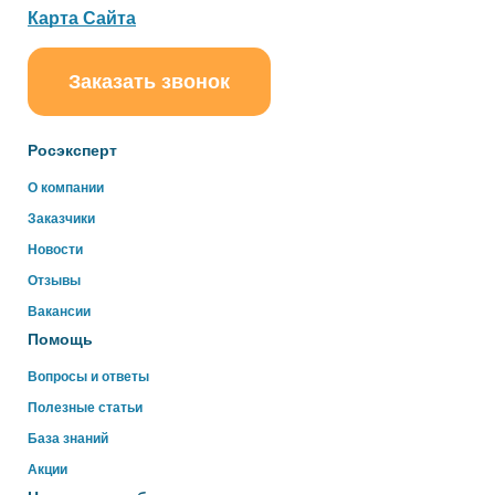
Карта Сайта
Заказать звонок
ChatApp
online
Росэксперт
Здравствуйте!
О компании
Свяжитесь с нами через WhatsApp нажав на кнопку
Заказчики
ниже
Новости
Отзывы
WhatsApp
Вакансии
Помощь
Вопросы и ответы
Полезные статьи
База знаний
Акции