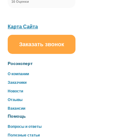
16 Оценки
Карта Сайта
Заказать звонок
ChatApp
online
Росэксперт
Здравствуйте!
О компании
Свяжитесь с нами через WhatsApp нажав на кнопку
Заказчики
ниже
Новости
Отзывы
WhatsApp
Вакансии
Помощь
Вопросы и ответы
Полезные статьи