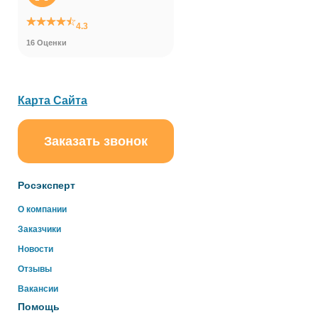
4.3
16 Оценки
Карта Сайта
Заказать звонок
ChatApp
online
Росэксперт
Здравствуйте!
О компании
Свяжитесь с нами через WhatsApp нажав на кнопку
Заказчики
ниже
Новости
Отзывы
WhatsApp
Вакансии
Помощь