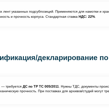
х лент указанных подсубпозиций. Применяются для намотки и хран
чность и прочность корпуса. Стандартная ставка
НДС: 22%
.
ификация/декларирование по
и
— требуется
ДС по ТР ТС 005/2011
. Нужны ТДС, документы прои
аническую прочность. При поставках для архивов/студий могут тр