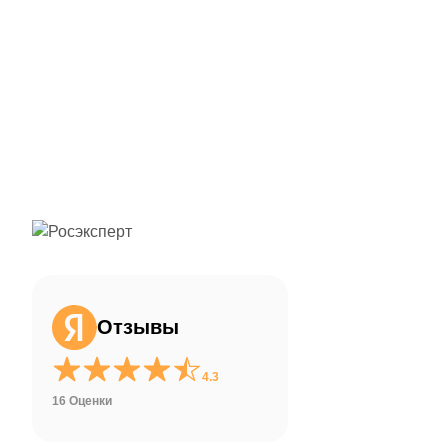
ChatApp
online
Здравствуйте!
Свяжитесь с нами через WhatsApp нажав
на кнопку ниже
Отзывы
WhatsApp
4.3
16 Оценки