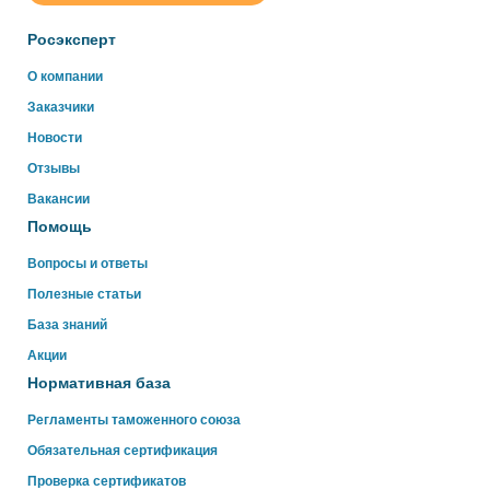
online
Росэксперт
Здравствуйте!
О компании
Свяжитесь с нами через WhatsApp нажав на кнопку
Заказчики
ниже
Новости
Отзывы
WhatsApp
Вакансии
Помощь
Вопросы и ответы
Полезные статьи
База знаний
Акции
Нормативная база
Регламенты таможенного союза
Обязательная сертификация
Проверка сертификатов