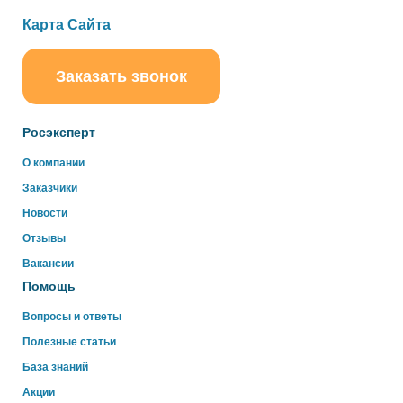
Карта Сайта
Заказать звонок
ChatApp
online
Росэксперт
Здравствуйте!
О компании
Свяжитесь с нами через WhatsApp нажав на кнопку
Заказчики
ниже
Новости
Отзывы
WhatsApp
Вакансии
Помощь
Вопросы и ответы
Полезные статьи
База знаний
Акции