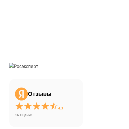
ChatApp
online
Здравствуйте!
Свяжитесь с нами через WhatsApp нажав
на кнопку ниже
Отзывы
WhatsApp
4.3
16 Оценки