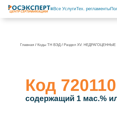
Все Услуги
Тех. регламенты
По
Главная
/
Коды ТН ВЭД
/
Раздел XV. НЕДРАГОЦЕННЫЕ
Код 720110
содержащий 1 мас.% и