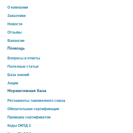
Здравствуйте!
О компании
Свяжитесь с нами через WhatsApp нажав на кнопку
Заказчики
ниже
Новости
Отзывы
WhatsApp
Вакансии
Помощь
Вопросы и ответы
Полезные статьи
База знаний
Акции
Нормативная база
Регламенты таможенного союза
Обязательная сертификация
Проверка сертификатов
Коды ОКПД 2