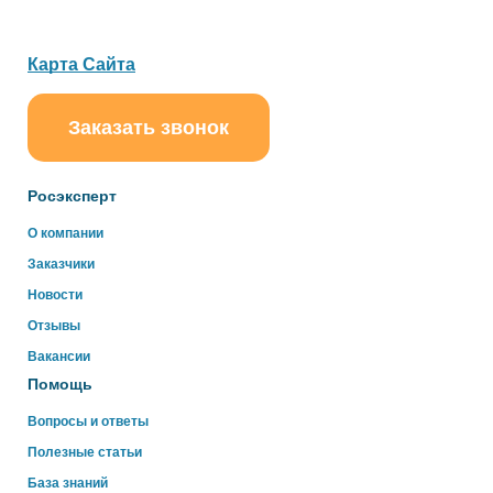
Карта Сайта
Заказать звонок
ChatApp
online
Росэксперт
О компании
Здравствуйте!
Заказчики
Свяжитесь с нами через WhatsApp нажав на кнопку
ниже
Новости
Отзывы
WhatsApp
Вакансии
Помощь
Вопросы и ответы
Полезные статьи
База знаний