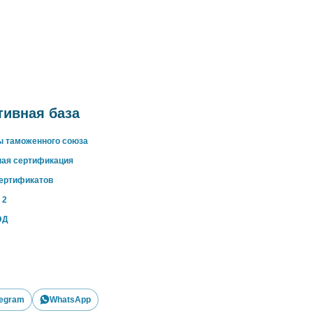
ивная база
ы таможенного союза
ная сертификация
сертификатов
 2
ЭД
legram
WhatsApp