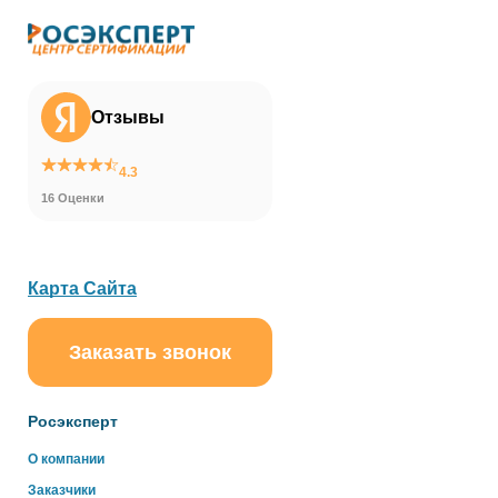
Отзывы
4.3
16 Оценки
Карта Сайта
Заказать звонок
ChatApp
online
Росэксперт
Здравствуйте!
О компании
Свяжитесь с нами через WhatsApp нажав на кнопку
Заказчики