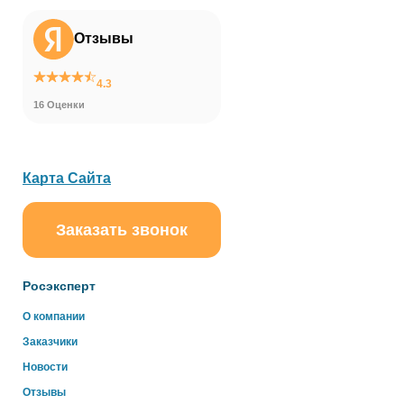
Отзывы
4.3
16 Оценки
Карта Сайта
Заказать звонок
ChatApp
online
Росэксперт
Здравствуйте!
О компании
Свяжитесь с нами через WhatsApp нажав на кнопку
Заказчики
ниже
Новости
Отзывы