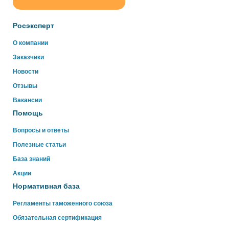
ChatApp
online
Росэксперт
О компании
Здравствуйте!
Заказчики
Свяжитесь с нами через WhatsApp нажав на кнопку
ниже
Новости
Отзывы
WhatsApp
Вакансии
Помощь
Вопросы и ответы
Полезные статьи
База знаний
Акции
Нормативная база
Регламенты таможенного союза
Обязательная сертификация