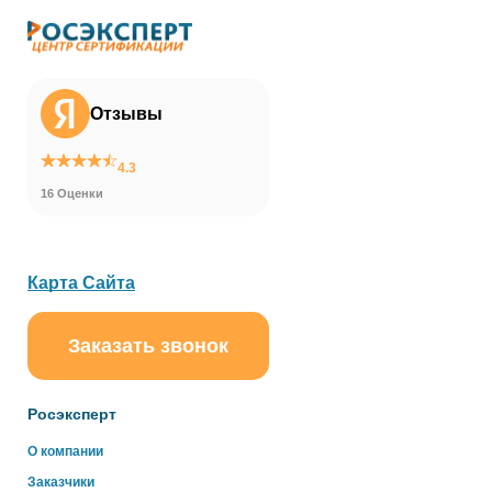
Отзывы
4.3
16 Оценки
Карта Сайта
Заказать звонок
ChatApp
online
Росэксперт
Здравствуйте!
О компании
Свяжитесь с нами через WhatsApp нажав на кнопку
Заказчики