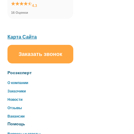
4.3
16 Оценки
Карта Сайта
Заказать звонок
ChatApp
online
Росэксперт
Здравствуйте!
О компании
Свяжитесь с нами через WhatsApp нажав на кнопку
Заказчики
ниже
Новости
Отзывы
WhatsApp
Вакансии
Помощь