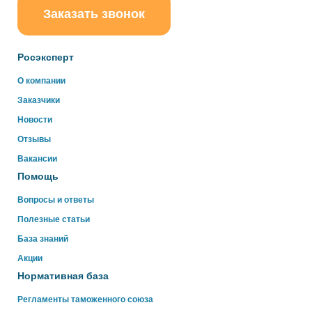
Заказать звонок
ChatApp
online
Росэксперт
Здравствуйте!
О компании
Свяжитесь с нами через WhatsApp нажав на кнопку
Заказчики
ниже
Новости
Отзывы
WhatsApp
Вакансии
Помощь
Вопросы и ответы
Полезные статьи
База знаний
Акции
Нормативная база
Регламенты таможенного союза