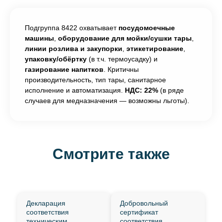
Подгруппа 8422 охватывает
посудомоечные
машины
,
оборудование для мойки/сушки тары
,
линии розлива и закупорки
,
этикетирование
,
упаковку/обёртку
(в т.ч. термоусадку) и
газирование напитков
. Критичны
производительность, тип тары, санитарное
исполнение и автоматизация.
НДС: 22%
(в ряде
случаев для медназначения — возможны льготы).
Смотрите также
Декларация
Добровольный
соответствия
сертификат
техническим
соответствия