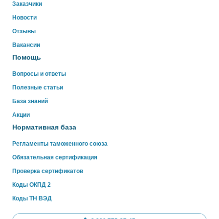
Свяжитесь с нами через WhatsApp нажав на кнопку
Заказчики
ниже
Новости
Отзывы
WhatsApp
Вакансии
Помощь
Вопросы и ответы
Полезные статьи
База знаний
Акции
Нормативная база
Регламенты таможенного союза
Обязательная сертификация
Проверка сертификатов
Коды ОКПД 2
Коды ТН ВЭД