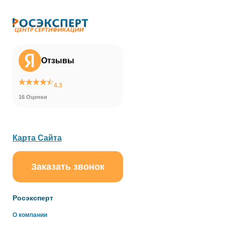
Отзывы
4.3
16 Оценки
Карта Сайта
Заказать звонок
ChatApp
online
Росэксперт
Здравствуйте!
О компании