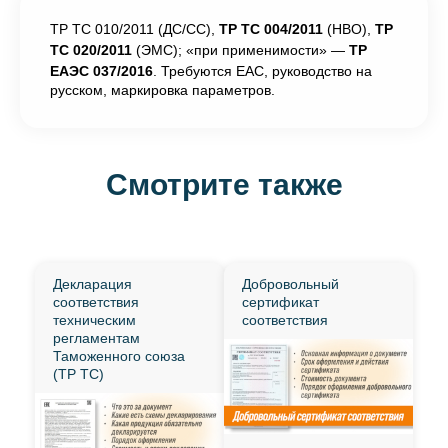
ТР ТС 010/2011 (ДС/СС),
ТР ТС 004/2011
(НВО),
ТР
ТС 020/2011
(ЭМС); «при применимости» —
ТР
ЕАЭС 037/2016
. Требуются EAC, руководство на
русском, маркировка параметров.
Смотрите также
Декларация
Добровольный
соответствия
сертификат
техническим
соответствия
регламентам
Таможенного союза
(ТР ТС)