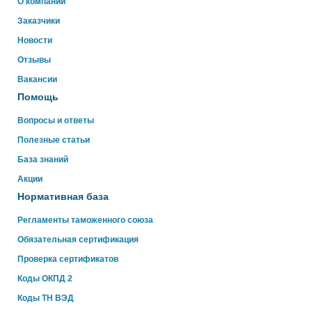
Здравствуйте!
О компании
Свяжитесь с нами через WhatsApp нажав на кнопку
Заказчики
ниже
Новости
Отзывы
WhatsApp
Вакансии
Помощь
Вопросы и ответы
Полезные статьи
База знаний
Акции
Нормативная база
Регламенты таможенного союза
Обязательная сертификация
Проверка сертификатов
Коды ОКПД 2
Коды ТН ВЭД