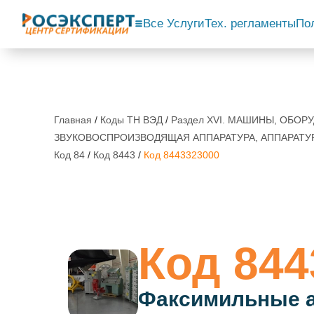
Все Услуги
Тех. регламенты
По
Главная
/
Коды ТН ВЭД
/
Раздел XVI. МАШИНЫ, ОБО
ЗВУКОВОСПРОИЗВОДЯЩАЯ АППАРАТУРА, АППАРАТУ
Код 84
/
Код 8443
/
Код 8443323000
Код 844
Факсимильные 