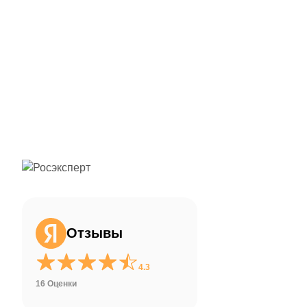
ChatApp
online
Здравствуйте!
Свяжитесь с нами через WhatsApp нажав
на кнопку ниже
Отзывы
WhatsApp
4.3
16 Оценки