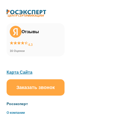
Отзывы
4.3
16 Оценки
Карта Сайта
Заказать звонок
ChatApp
online
Росэксперт
Здравствуйте!
О компании