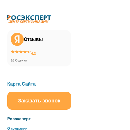
Отзывы
4.3
16 Оценки
Карта Сайта
Заказать звонок
ChatApp
online
Росэксперт
Здравствуйте!
О компании