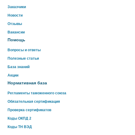
Свяжитесь с нами через WhatsApp нажав на кнопку
Заказчики
ниже
Новости
Отзывы
WhatsApp
Вакансии
Помощь
Вопросы и ответы
Полезные статьи
База знаний
Акции
Нормативная база
Регламенты таможенного союза
Обязательная сертификация
Проверка сертификатов
Коды ОКПД 2
Коды ТН ВЭД