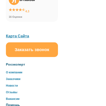
4.3
16 Оценки
Карта Сайта
Заказать звонок
ChatApp
online
Росэксперт
Здравствуйте!
О компании
Свяжитесь с нами через WhatsApp нажав на кнопку
Заказчики
ниже
Новости
Отзывы
WhatsApp
Вакансии
Помощь