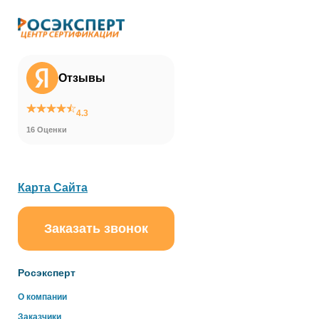
Отзывы
4.3
16 Оценки
Карта Сайта
Заказать звонок
ChatApp
online
Росэксперт
Здравствуйте!
О компании
Свяжитесь с нами через WhatsApp нажав на кнопку
Заказчики