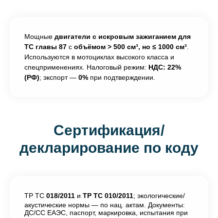
Мощные
двигатели с искровым зажиганием
для
ТС главы 87
с
объёмом > 500 см³, но ≤ 1000 см³
.
Используются в мотоциклах высокого класса и
спецприменениях. Налоговый режим:
НДС: 22%
(РФ)
; экспорт —
0%
при подтверждении.
Сертификация/
декларирование по коду
ТР ТС
018/2011
и
ТР ТС 010/2011
; экологические/
акустические нормы — по нац. актам. Документы:
ДС/СС ЕАЭС, паспорт, маркировка, испытания при