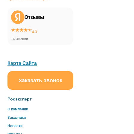
Отзывы
4.3
16 Оценки
Карта Сайта
Заказать звонок
ChatApp
online
Росэксперт
Здравствуйте!
О компании
Свяжитесь с нами через WhatsApp нажав на кнопку
Заказчики
ниже
Новости