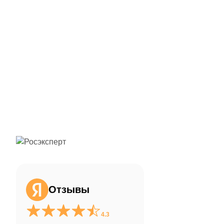
ChatApp
online
Здравствуйте!
Свяжитесь с нами через WhatsApp нажав
на кнопку ниже
Отзывы
WhatsApp
4.3