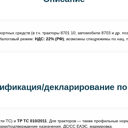
ортных средств (в т.ч. тракторы 8701 10, автомобили 8703 и др. п
Налоговый режим:
НДС: 22% (РФ)
; возможны спецрежимы по нац.
ификация/декларирование по
сти ТС) и
ТР ТС 010/2011
. Для тракторов — также профильные норм
орки/подтверждение назначения, ДС/СС ЕАЭС, маркировка.