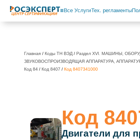
Все Услуги
Тех. регламенты
По
Главная
/
Коды ТН ВЭД
/
Раздел XVI. МАШИНЫ, ОБО
ЗВУКОВОСПРОИЗВОДЯЩАЯ АППАРАТУРА, АППАРАТУ
Код 84
/
Код 8407
/
Код 8407341000
Код 840
Двигатели для п