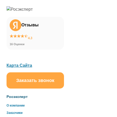
Отзывы
4.3
16 Оценки
Карта Сайта
Заказать звонок
ChatApp
online
Росэксперт
Здравствуйте!
О компании
Свяжитесь с нами через WhatsApp нажав на кнопку
Заказчики