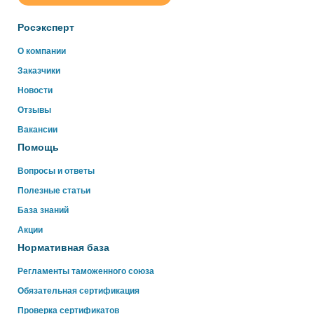
online
Росэксперт
Здравствуйте!
О компании
Свяжитесь с нами через WhatsApp нажав на кнопку
Заказчики
ниже
Новости
Отзывы
WhatsApp
Вакансии
Помощь
Вопросы и ответы
Полезные статьи
База знаний
Акции
Нормативная база
Регламенты таможенного союза
Обязательная сертификация
Проверка сертификатов