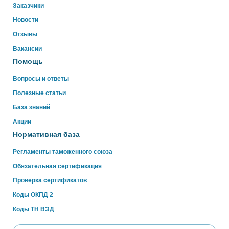
Свяжитесь с нами через WhatsApp нажав на кнопку
Заказчики
ниже
Новости
Отзывы
WhatsApp
Вакансии
Помощь
Вопросы и ответы
Полезные статьи
База знаний
Акции
Нормативная база
Регламенты таможенного союза
Обязательная сертификация
Проверка сертификатов
Коды ОКПД 2
Коды ТН ВЭД