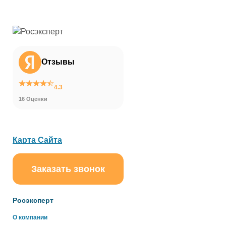
Отзывы
4.3
16 Оценки
Карта Сайта
Заказать звонок
ChatApp
online
Росэксперт
Здравствуйте!
О компании