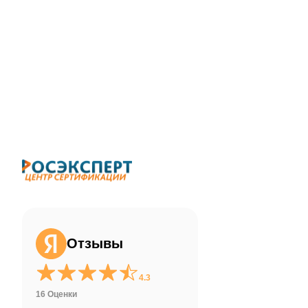
ChatApp
online
Здравствуйте!
Свяжитесь с нами через WhatsApp нажав
на кнопку ниже
Отзывы
WhatsApp
4.3
16 Оценки