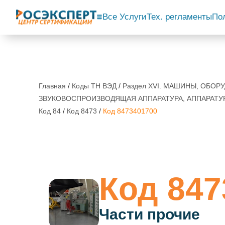
Все Услуги
Тех. регламенты
По
Главная
/
Коды ТН ВЭД
/
Раздел XVI. МАШИНЫ, ОБО
ЗВУКОВОСПРОИЗВОДЯЩАЯ АППАРАТУРА, АППАРАТУ
Код 84
/
Код 8473
/
Код 8473401700
Код 847
Части прочие