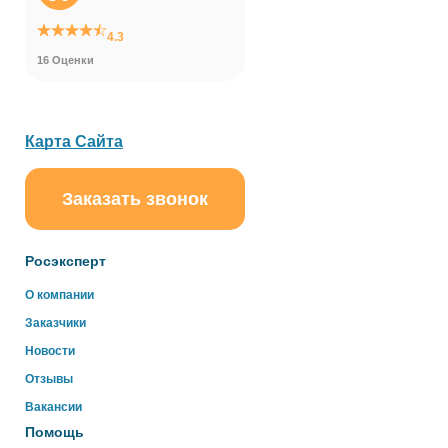
4.3
16 Оценки
Карта Сайта
Заказать звонок
ChatApp
online
Росэксперт
Здравствуйте!
О компании
Свяжитесь с нами через WhatsApp нажав на кнопку
Заказчики
ниже
Новости
Отзывы
WhatsApp
Вакансии
Помощь