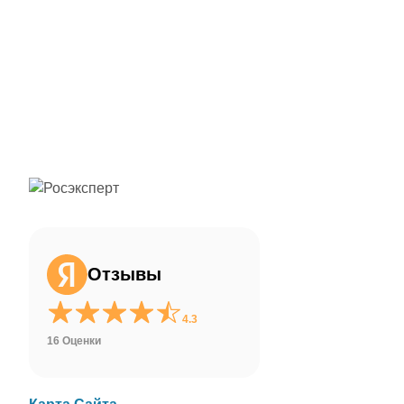
ChatApp
online
Здравствуйте!
Свяжитесь с нами через WhatsApp нажав
на кнопку ниже
Отзывы
WhatsApp
4.3
16 Оценки