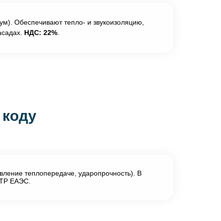
ум). Обеспечивают тепло- и звукоизоляцию,
асадах.
НДС: 22%
.
 коду
вление теплопередаче, ударопрочность). В
 ТР ЕАЭС.