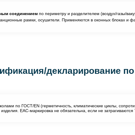
ным соединением
по периметру и разделителем (воздух/газы/ваку
танционные рамки, осушители. Применяются в оконных блоках и ф
ификация/декларирование по
колами по ГОСТ/EN (герметичность, климатические циклы, сопроти
 изделия. EAC-маркировка не обязательна, если не затрагиваются