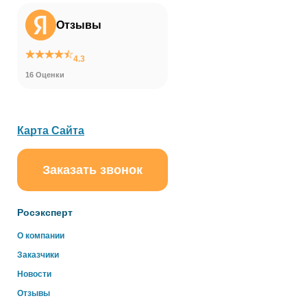
Отзывы
4.3
16 Оценки
Карта Сайта
Заказать звонок
ChatApp
online
Росэксперт
Здравствуйте!
О компании
Свяжитесь с нами через WhatsApp нажав на кнопку
Заказчики
ниже
Новости
Отзывы