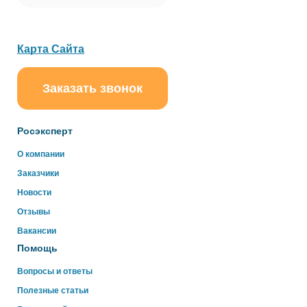
Карта Сайта
Заказать звонок
ChatApp
online
Росэксперт
Здравствуйте!
О компании
Свяжитесь с нами через WhatsApp нажав на кнопку
Заказчики
ниже
Новости
Отзывы
WhatsApp
Вакансии
Помощь
Вопросы и ответы
Полезные статьи